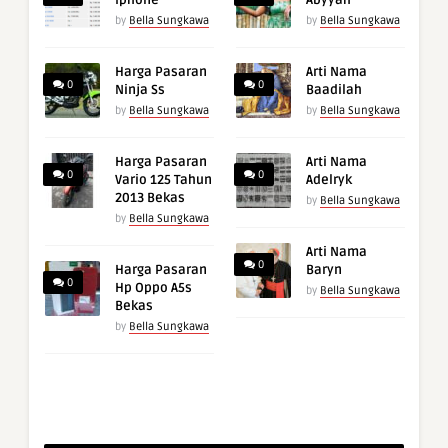
by
Bella Sungkawa
by
Bella Sungkawa
Harga Pasaran
Arti Nama
0
0
Ninja Ss
Baadilah
by
Bella Sungkawa
by
Bella Sungkawa
Harga Pasaran
Arti Nama
0
0
Vario 125 Tahun
Adelryk
2013 Bekas
by
Bella Sungkawa
by
Bella Sungkawa
Arti Nama
0
Harga Pasaran
Baryn
0
Hp Oppo A5s
by
Bella Sungkawa
Bekas
by
Bella Sungkawa