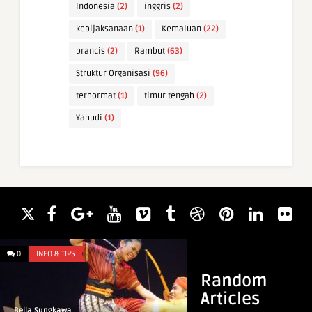
Indonesia
(2)
inggris
(2)
kebijaksanaan
(1)
Kemaluan
(22)
prancis
(2)
Rambut
(63)
Struktur Organisasi
(96)
terhormat
(1)
timur tengah
(2)
Yahudi
(1)
0
INFO & TIPS
0
WAWASAN
Random
Articles
Bella Sungkawa
Bella Sungkawa