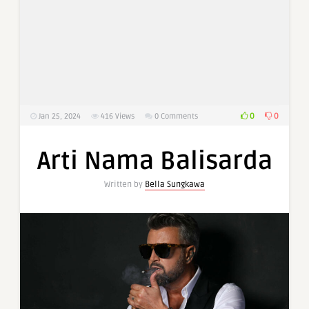
0
0
Jan 25, 2024
416
Views
0 Comments
Arti Nama Balisarda
Written by
Bella Sungkawa