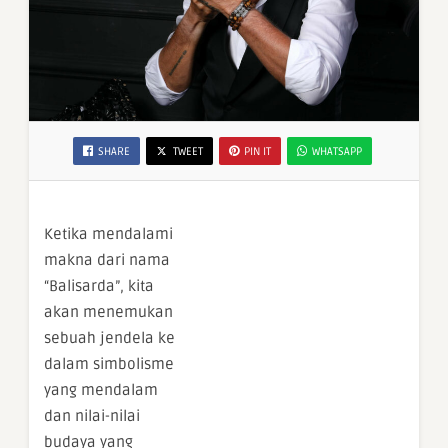
SHARE
TWEET
PIN IT
WHATSAPP
Ketika mendalami
makna dari nama
“Balisarda”, kita
akan menemukan
sebuah jendela ke
dalam simbolisme
yang mendalam
dan nilai-nilai
budaya yang