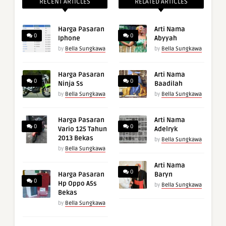
RECENT ARTICLES
RELATED ARTICLES
Harga Pasaran
Arti Nama
0
0
Iphone
Abyyah
by
Bella Sungkawa
by
Bella Sungkawa
Harga Pasaran
Arti Nama
0
0
Ninja Ss
Baadilah
by
Bella Sungkawa
by
Bella Sungkawa
Harga Pasaran
Arti Nama
0
0
Vario 125 Tahun
Adelryk
2013 Bekas
by
Bella Sungkawa
by
Bella Sungkawa
Arti Nama
0
Harga Pasaran
Baryn
0
Hp Oppo A5s
by
Bella Sungkawa
Bekas
by
Bella Sungkawa