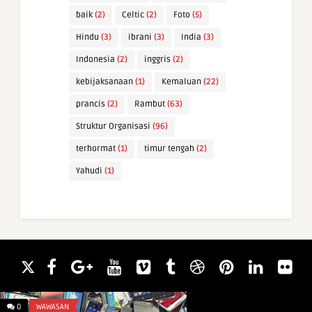
baik
(2)
Celtic
(2)
Foto
(5)
Hindu
(3)
ibrani
(3)
India
(3)
Indonesia
(2)
inggris
(2)
kebijaksanaan
(1)
Kemaluan
(22)
prancis
(2)
Rambut
(63)
Struktur Organisasi
(96)
terhormat
(1)
timur tengah
(2)
Yahudi
(1)
0
WAWASAN
0
INFO & TIPS