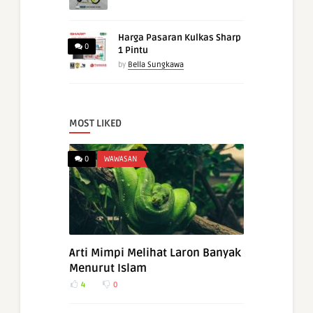
Harga Pasaran Kulkas Sharp
0
1 Pintu
by
Bella Sungkawa
MOST LIKED
0
WAWASAN
Arti Mimpi Melihat Laron Banyak
Menurut Islam
4
0