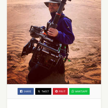
SHARE
TWEET
PIN IT
WHATSAPP